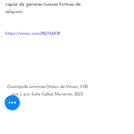
capaz de generar nuevas formas de 
relación.
https://vimeo.com/882166438
Guaniquilla luminosa
 [Video de Vimeo, 5:00 
min.], por Sofía Gallisá Muriente, 2023.
En 
barrunto 
(2024) de Emilia Beatriz se 
expande la reflexión a una dimensión 