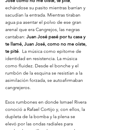
José como no me oíste, te pité
, 
echándose su pasito mientras barrían y 
sacudían la entrada. Mientras tiraban 
agua pa asentar el polvo de ese gran 
arenal que era Cangrejos, las negras 
cantaban: 
Juan José pasé por tu casa y 
te llamé, Juan José, como no me oíste, 
te pité
.  La música como epítome de 
identidad en resistencia. La música 
como fluidez. Desde el bonche y el 
rumbón de la esquina se resistían a la 
asimilación forzada, se autoafirmaban 
cangrejeros.
Esos rumbones en donde Ismael Rivera 
conoció a Rafael Cortijo y, con ellos, la 
dupleta de la bomba y la plena se 
elevó por las ondas radiales para 