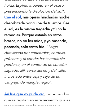
huida. Espíritu inquieto en el ocaso, 
presenciando la disolución del sol
”. 
Cae el sol
, mis ojeras hinchadas noche 
desorbitada por culpa de tu amor. Cae 
el sol, es la misma tragedia y tú no la 
remedias. Porque estarás en otros 
brazos, no en los míos, y yo pasando, 
pasando, solo tanto frío. 
“
Larga. 
Atravesada por concordias, coronas, 
próceres y el conde; hasta morir, sin 
perderse, en el centro de un corazón 
sagrado; allí, cerca del río y del valle, 
incrustada entre ceja y ceja de un 
cangrejo de mangle negro
”
.
Así fue que yo pude ver
, los recorridos 
que se repiten en este recuento que es 
reencuentro con lo que somos, a 