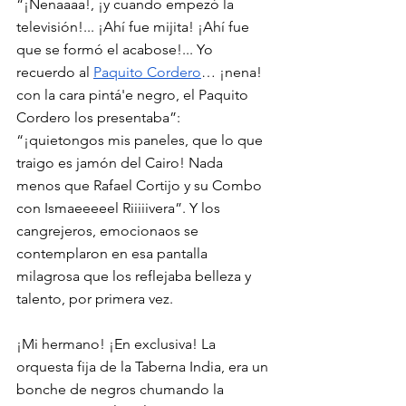
“¡Nenaaaa!, ¡y cuando empezó la 
televisión!... ¡Ahí fue mijita! ¡Ahí fue 
que se formó el acabose!... Yo 
recuerdo al 
Paquito Cordero
… ¡nena! 
con la cara pintá'e negro, el Paquito 
Cordero los presentaba”: 
“¡quietongos mis paneles, que lo que 
traigo es jamón del Cairo! Nada 
menos que Rafael Cortijo y su Combo 
con Ismaeeeeel Riiiiivera”. Y los 
cangrejeros, emocionaos se 
contemplaron en esa pantalla 
milagrosa que los reflejaba belleza y 
talento, por primera vez. 
¡Mi hermano! ¡En exclusiva! La 
orquesta fija de la Taberna India, era un 
bonche de negros chumando la 