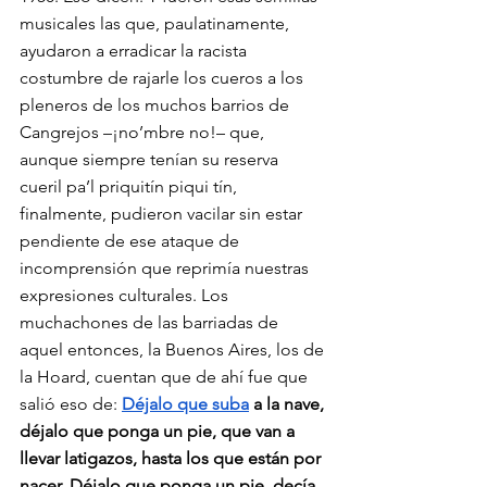
musicales las que, paulatinamente, 
ayudaron a erradicar la racista 
costumbre de rajarle los cueros a los 
pleneros de los muchos barrios de 
Cangrejos –¡no’mbre no!– que, 
aunque siempre tenían su reserva 
cueril pa’l priquitín piqui tín, 
finalmente, pudieron vacilar sin estar 
pendiente de ese ataque de 
incomprensión que reprimía nuestras 
expresiones culturales. Los 
muchachones de las barriadas de 
aquel entonces, la Buenos Aires, los de 
la Hoard, cuentan que de ahí fue que 
salió eso de: 
Déjalo que suba
 a la nave, 
déjalo que ponga un pie, que van a 
llevar latigazos, hasta los que están por 
nacer. Déjalo que ponga un pie, decía 