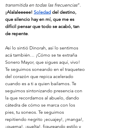
transmitida en todas las frecuencias
”. 
¡Alalaleeeee! 
Soledad
 del destino, 
que silencio hay en mí, que me es 
difícil pensar que todo se acabó, tan 
de repente
. 
Así lo sintió Dinorah, así lo sentimos 
acá también… ¡Cómo se te extraña 
Sonero Mayor, que sigues aquí, vivo! 
Te seguimos soneando en el traqueteo 
del corazón que repica acelerado 
cuando es a ti a quien bailamos. Te 
seguimos sintonizando presencia con 
la que recordamos al abuelo, dando 
cátedra de cómo se marca con los 
pies, tu soneos. Te seguimos 
repitiendo negrito ¡ecuajey!, ¡manga!, 
¡quema!, ¡suelta!, figureando estilo y 