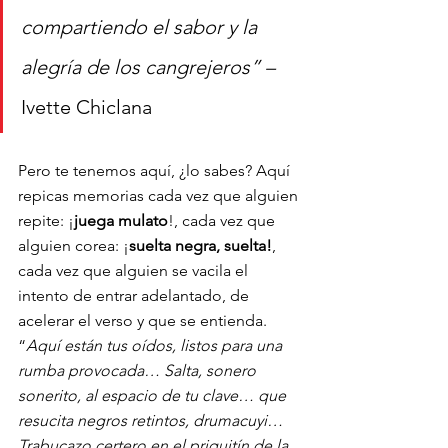
compartiendo el sabor y la 
alegría de los cangrejeros” – 
Ivette Chiclana
Pero te tenemos aquí, ¿lo sabes? Aquí 
repicas memorias cada vez que alguien 
repite: ¡
juega mulato
!, cada vez que 
alguien corea: ¡
suelta negra, suelta!
, 
cada vez que alguien se vacila el 
intento de entrar adelantado, de 
acelerar el verso y que se entienda. 
“
Aquí están tus oídos, listos para una 
rumba provocada… Salta, sonero 
sonerito, al espacio de tu clave… que 
resucita negros retintos, drumacuyi… 
Trabucazo certero en el priquitín de la 