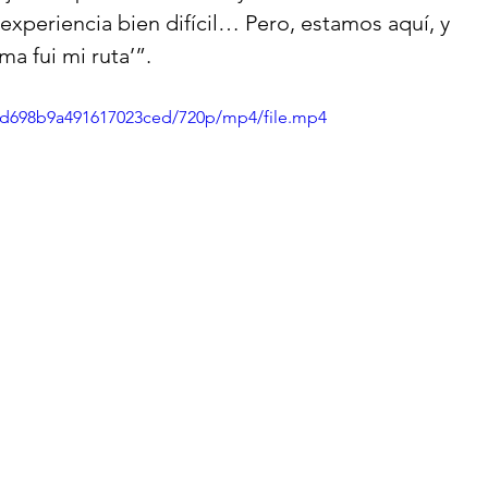
experiencia bien difícil… Pero, estamos aquí, y 
a fui mi ruta’”.
44d698b9a491617023ced/720p/mp4/file.mp4