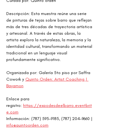
Curada por: Quinto orden
Descripción: Esta muestra reúne una serie 
de pinturas de tejas sobre barro que reflejan 
más de tres décadas de trayectoria artística 
y artesanal. A través de estas obras, la 
artista explora la naturaleza, la memoria y la 
identidad cultural, transformando un material 
tradicional en un lenguaje visual 
profundamente significativo.
Organizada por: Galería 5to piso por Saffra 
Cowork y 
Quinto Orden: Artist Coaching | 
Bayamon
Enlace para 
registro: 
https://expodesdeelbarro.eventbrit
e.com
Información: (787) 595-9185, (787) 204-9660 | 
info@quintoorden.com