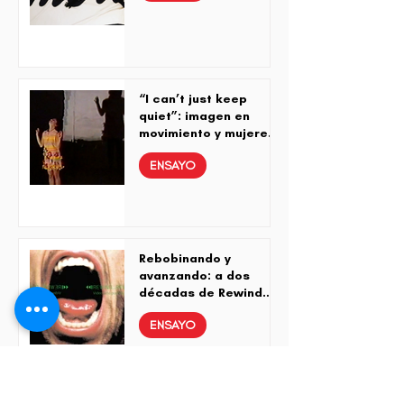
“I can’t just keep
quiet”: imagen en
movimiento y mujeres
radicales
ENSAYO
Rebobinando y
avanzando: a dos
décadas de Rewind…
Rewind…
ENSAYO