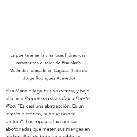
La puerta amarilla y las losas hidráulicas, 
caracterizan el taller de Elsa María 
Meléndez, ubicado en Caguas. (Foto de 
Jorge Rodríguez Acevedo)
Elsa María pliega 
Es una trampa, 
y bajo 
ella está 
Propuesta para salvar a Puerto 
Rico
. “Es casi una abstracción. Es un 
interés pictórico, aunque no sea 
pintura”. Los ropajes, las camisas 
abotonadas que meten sus mangas en 
los bolsillos de todo un pueblo se 