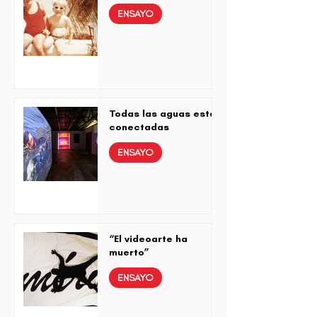
ENSAYO
Yo tenía una luz que a mí me
alumbraba
Todas las aguas están
conectadas
ENSAYO
“El videoarte ha
muerto”
ENSAYO