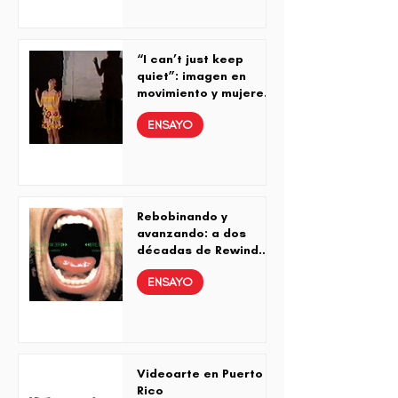
“I can’t just keep
quiet”: imagen en
movimiento y mujeres
radicales
ENSAYO
Rebobinando y
avanzando: a dos
décadas de Rewind…
Rewind…
ENSAYO
Videoarte en Puerto
Rico