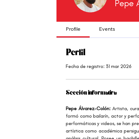
Pepe 
Profile
Events
Perfil
Fecha de registro: 31 mar 2026
Sección informativa
Pepe Álvarez-Colón: 
Artista, cu
formó como bailarín, actor y perfo
performáticas y videos, se han pre
artística como académica persigue
análisis cultural. Posee un bachil