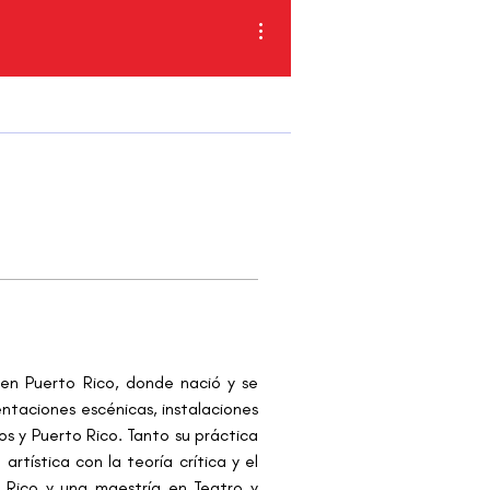
Más acciones
en Puerto Rico, donde nació y se 
ntaciones escénicas, instalaciones 
s y Puerto Rico. Tanto su práctica 
ística con la teoría crítica y el 
to Rico y una maestría en Teatro y 