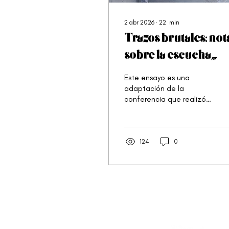
2 abr 2026
∙
22
min
Trazos brutales: not
sobre la escucha
radical de Awilda
Este ensayo es una
Sterling Duprey
adaptación de la
conferencia que realizó
Pepe Álvarez-Colón
como parte de la serie
de eventos en homenaje
a Awilda Sterling Duprey,
124
0
organizados por la
iniciativa Tiznando el País
en colaboración con
Humanidades Puerto Rico