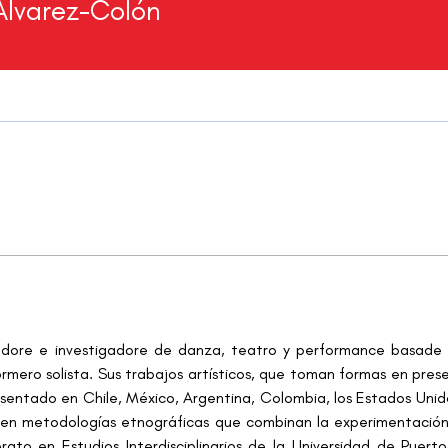
Álvarez-Colón
radore e investigadore de danza, teatro y performance basade 
rmero solista. Sus trabajos artísticos, que toman formas en prese
sentado en Chile, México, Argentina, Colombia, los Estados Unido
n metodologías etnográficas que combinan la experimentación art
lerato en Estudios Interdisciplinarios de la Universidad de Puer