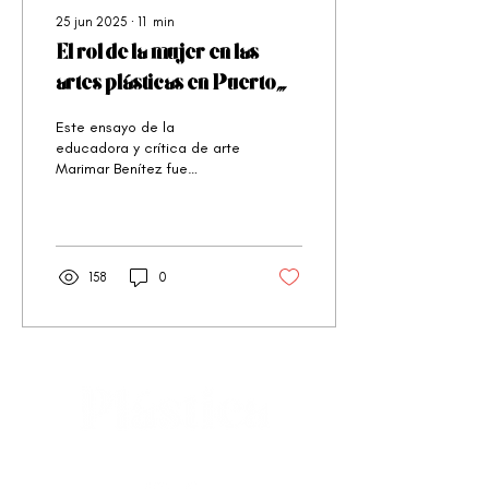
25 jun 2025
∙
11
min
El rol de la mujer en las
artes plásticas en Puerto
Rico
Este ensayo de la
educadora y crítica de arte
Marimar Benítez fue
publicado originalmente en
Plástica No. 2, publicada en
1978
158
0