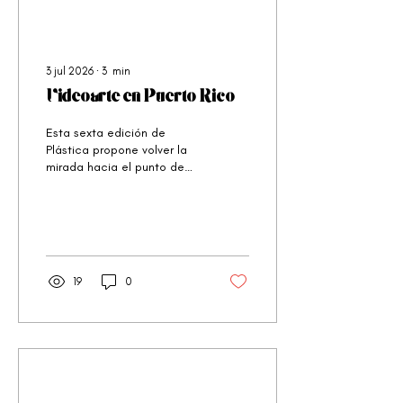
3 jul 2026
∙
3
min
Videoarte en Puerto Rico
Esta sexta edición de
Plástica propone volver la
mirada hacia el punto de
partida del videoarte como
práctica artística en Puerto
Rico y revisitar sus múltiples
lenguajes y
transformaciones
19
0