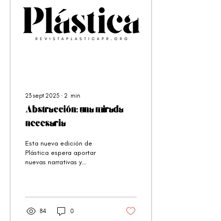
23 sept 2025
∙
2
min
Abstracción: una mirada
necesaria
Esta nueva edición de
Plástica espera aportar
nuevas narrativas y
discusiones sobre la
abstracción en Puerto Rico
84
0