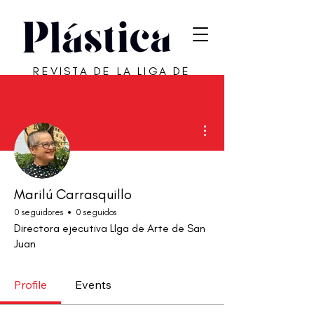
REVISTA DE LA LIGA DE
ARTE DE SAN JUAN
Más acciones
Marilú Carrasquillo
0 seguidores
0 seguidos
Directora ejecutiva LIga de Arte de San
Juan
Profile
Events