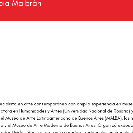
cia Malbrán
ecialista en arte contemporáneo con amplia experiencia en museos 
ctora en Humanidades y Artes (Universidad Nacional de Rosario) y 
en el Museo de Arte Latinoamericano de Buenos Aires (MALBA), los
o y el Museo de Arte Moderno de Buenos Aires. Organizó exposicio
dos Unidos. Realizó, en tanto curadora, residencias en Francia, 