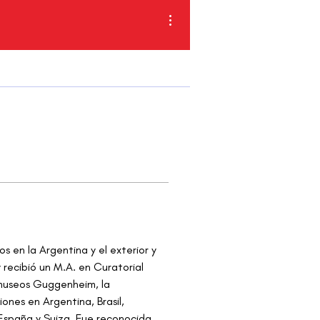
Más acciones
en la Argentina y el exterior y 
recibió un M.A. en Curatorial 
 museos Guggenheim, la 
nes en Argentina, Brasil, 
España y Suiza. Fue reconocida 