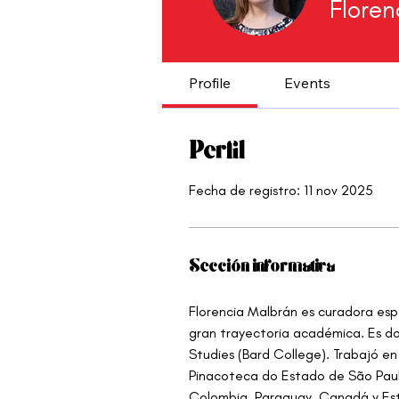
Floren
Profile
Events
Perfil
Fecha de registro: 11 nov 2025
Sección informativa
Florencia Malbrán es curadora esp
gran trayectoria académica. Es do
Studies (Bard College). Trabajó 
Pinacoteca do Estado de São Paul
Colombia, Paraguay, Canadá y Esta