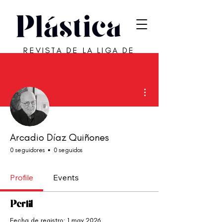
REVISTA DE LA LIGA DE
ARTE DE SAN JUAN
Más acciones
Arcadio Díaz Quiñones
0 seguidores
0 seguidos
Profile
Events
Perfil
Fecha de registro: 1 may 2026