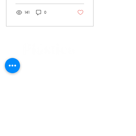
141
0
editorial@revistaplasticapr.org
© 2025 Liga de Arte de San Juan