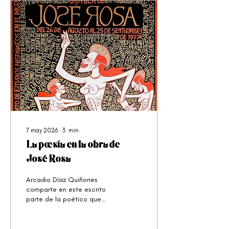
7 may 2026
∙
3
min
La poesía en la obra de
José Rosa
Arcadio Díaz Quiñones
comparte en este escrito
parte de la poético que
rigió el trabajo de José
Rosa