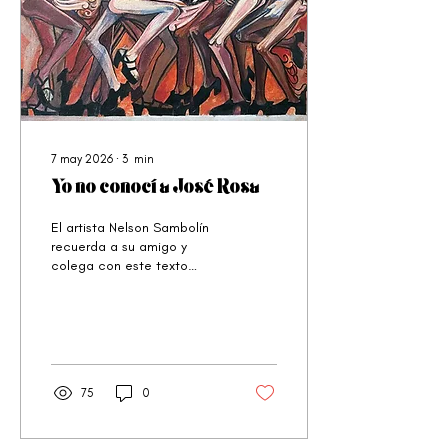
7 may 2026
∙
3
min
Yo no conocí a José Rosa
El artista Nelson Sambolín
recuerda a su amigo y
colega con este texto
rítmico en el que celebra al
“menos organizable de los
inorganizables”
75
0