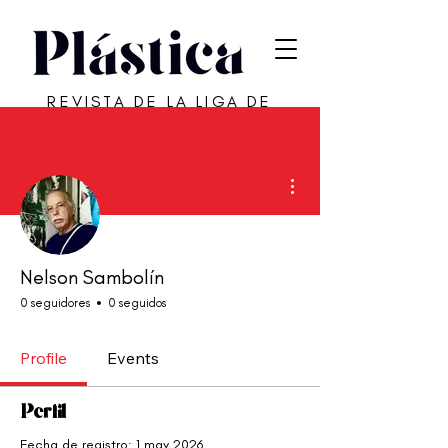
REVISTA DE LA LIGA DE
ARTE DE SAN JUAN
Más acciones
Nelson Sambolín
0 seguidores
0 seguidos
Profile
Events
Perfil
Fecha de registro: 1 may 2026