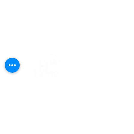
editorial@revistaplasticapr.org
© 2025 Liga de Arte de San Juan
Este proyecto es posible gracias al