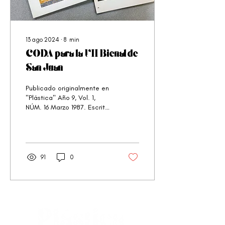
13 ago 2024
∙
8
min
CODA para la VII Bienal de
San Juan
Publicado originalmente en
"Plástica" Año 9, Vol. 1,
NÚM. 16 Marzo 1987. Escrito
por la mexicana Raquel
Tibol.
91
0