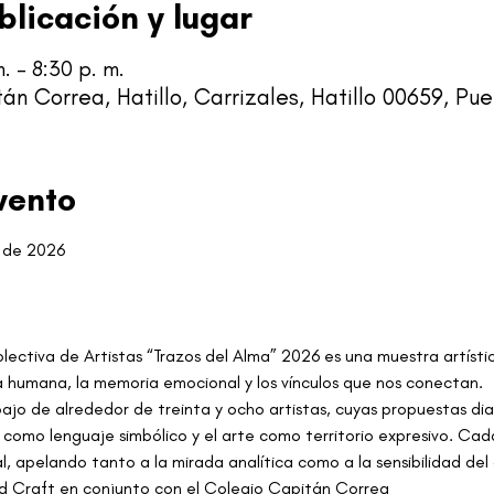
blicación y lugar
. – 8:30 p. m.
án Correa, Hatillo, Carrizales, Hatillo 00659, Pue
vento
 de 2026 
olectiva de Artistas “Trazos del Alma” 2026 es una muestra artíst
ia humana, la memoria emocional y los vínculos que nos conectan.
ajo de alrededor de treinta y ocho artistas, cuyas propuestas dial
o como lenguaje simbólico y el arte como territorio expresivo. Cada
l, apelando tanto a la mirada analítica como a la sensibilidad del
d Craft en conjunto con el Colegio Capitán Correa