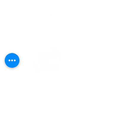
editorial@revistaplasticapr.org
© 2025 Liga de Arte de San Juan
Este proyecto es posible gracias al
apoyo del Fondo Flamboyán para las