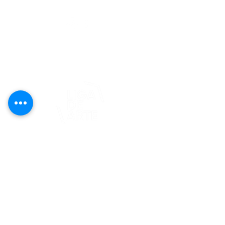
editorial@revistaplasticapr.org
© 2025 Liga de Arte de San Juan
Este proyecto es posible gracias al
apoyo del Fondo Flamboyán para las