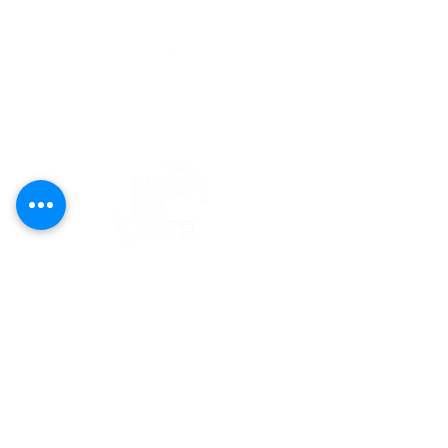
editorial@revistaplasticapr.org
© 2025 Liga de Arte de San Juan
Este proyecto es posible gracias al
apoyo del Fondo Flamboyán para las