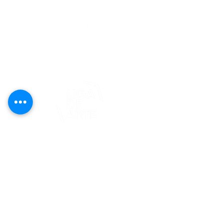
editorial@revistaplasticapr.org
© 2025 Liga de Arte de San Juan
Este proyecto es posible gracias al
apoyo del Fondo Flamboyán para las