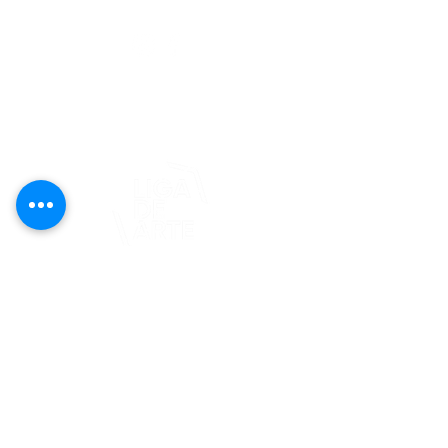
editorial@revistaplasticapr.org
© 2025 Liga de Arte de San Juan
Este proyecto es posible gracias al
apoyo del Fondo Flamboyán para las