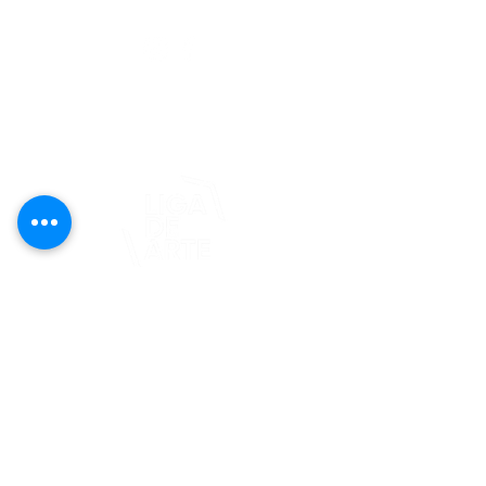
editorial@revistaplasticapr.org
© 2025 Liga de Arte de San Juan
Este proyecto es posible gracias al
apoyo del Fondo Flamboyán para las