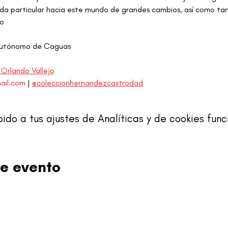
ada particular hacia este mundo de grandes cambios, así como tam
to
 Autónomo de Caguas
: Orlando Vallejo
ail.com
 | 
@coleccionhernandezcastrodad
o a tus ajustes de Analíticas y de cookies func
e evento