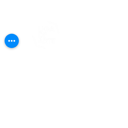
© 2025 Liga de Arte de San Juan
Este proyecto es posible gracias al
apoyo del Fondo Flamboyán para las
Artes de Fundación Flamboyán y su
iniciativa "En foco: proyecto de
visibilización cultural".