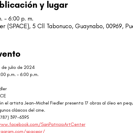
blicación y lugar
. – 6:00 p. m.
er (SPACE), 5 Cll Tabonuco, Guaynabo, 00969, Pu
vento
 de julio de 2024
:00 p.m. – 6:00 p.m.
dler
ACE
ión el artista Jean-Michel Fiedler presenta 17 obras al óleo en p
gunos clásicos del cine.
(787) 397-6395
www.facebook.com/SanPatricioArtCenter
tagram.com/spacepr/