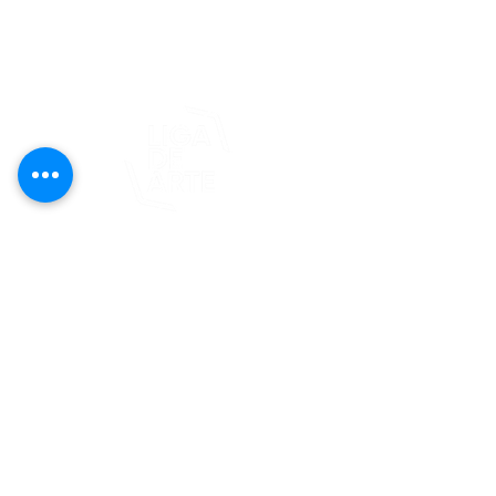
editorial@revistaplasticapr.org
© 2025 Liga de Arte de San Juan
Este proyecto es posible gracias al
apoyo del Fondo Flamboyán para las
Artes de Fundación Flamboyán y su
iniciativa "En foco: proyecto de
visibilización cultural".