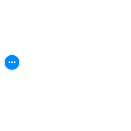
editorial@revistaplasticapr.org
© 2025 Liga de Arte de San Juan
Este proyecto es posible gracias al
apoyo del Fondo Flamboyán para las