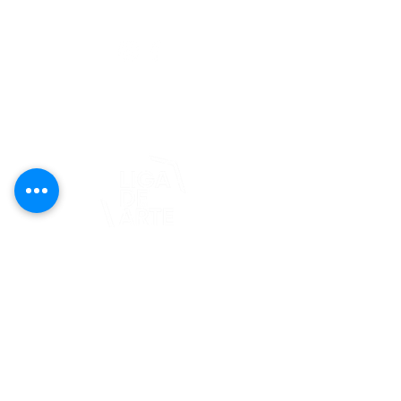
editorial@revistaplasticapr.org
© 2025 Liga de Arte de San Juan
Este proyecto es posible gracias al
apoyo del Fondo Flamboyán para las