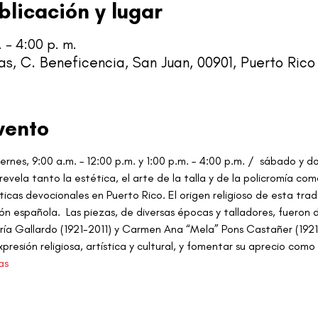
blicación y lugar
. – 4:00 p. m.
s, C. Beneficencia, San Juan, 00901, Puerto Rico
vento
iernes, 9:00 a.m. – 12:00 p.m. y 1:00 p.m. – 4:00 p.m. /  sábado y d
 revela tanto la estética, el arte de la talla y de la policromía co
icas devocionales en Puerto Rico. El origen religioso de esta tradic
ión española.  Las piezas, de diversas épocas y talladores, fueron
ría Gallardo (1921-2011) y Carmen Ana “Mela” Pons Castañer (1921-
presión religiosa, artística y cultural, y fomentar su aprecio como 
as 