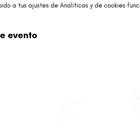
o a tus ajustes de Analíticas y de cookies func
e evento
Este proy
asticapr.org
del Fon
Fundació
de San Juan
foco: pro