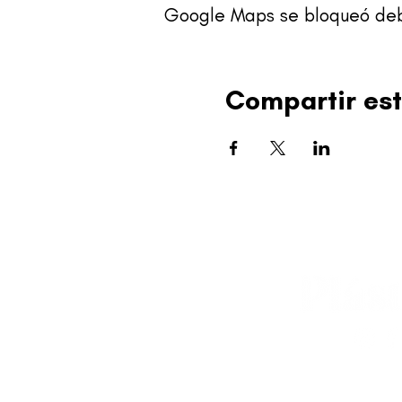
Google Maps se bloqueó debid
Compartir est
editorial@revistapl
© 2025 Liga de Arte 