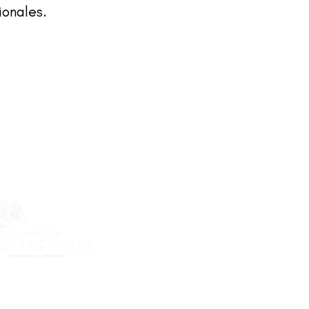
ionales.
ecto es posible gracias al apoyo
do Flamboyán para las Artes de
n Flamboyán y su iniciativa "En
yecto de visibilización cultural".