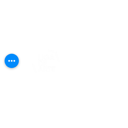
editorial@revistaplasticapr.org
© 2025 Liga de Arte de San Juan
Este proyecto es posible gracias al
apoyo del Fondo Flamboyán para las