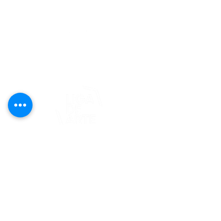
editorial@revistaplasticapr.org
© 2025 Liga de Arte de San Juan
Este proyecto es posible gracias al
apoyo del Fondo Flamboyán para las