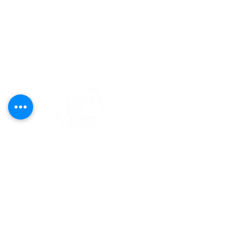
editorial@revistaplasticapr.org
© 2025 Liga de Arte de San Juan
Este proyecto es posible gracias al
apoyo del Fondo Flamboyán para las