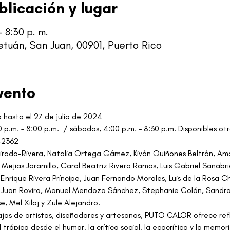
blicación y lugar
– 8:30 p. m.
Tetuán, San Juan, 00901, Puerto Rico
vento
 hasta el 27 de julio de 2024
0 p.m. – 8:00 p.m.  / sábados, 4:00 p.m. – 8:30 p.m. Disponibles otr
6-2362
 Tirado-Rivera, Natalia Ortega Gámez, Kiván Quiñones Beltrán, Ama
Mejias Jaramillo, Carol Beatriz Rivera Ramos, Luis Gabriel Sanabri
 Enrique Rivera Príncipe, Juan Fernando Morales, Luis de la Rosa C
al Juan Rovira, Manuel Mendoza Sánchez, Stephanie Colón, Sandra
e, Mel Xiloj y Zule Alejandro.
jos de artistas, diseñadores y artesanos, PUTO CALOR ofrece refl
trópico desde el humor, la crítica social, la ecocrítica y la memori