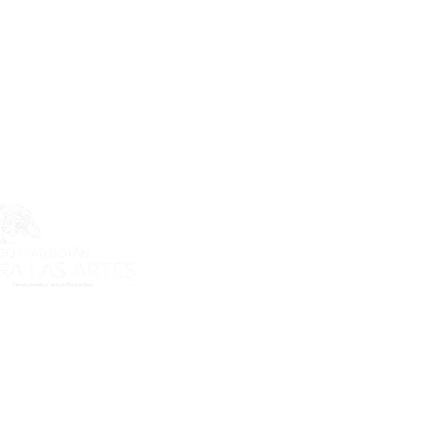
ecto es posible gracias al apoyo
do Flamboyán para las Artes de
n Flamboyán y su iniciativa "En
yecto de visibilización cultural".