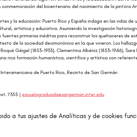
 conmemoración del bicentenario del nacimiento de la pintora Am
 artes y la educación: Puerto Rico y España indaga en las vidas de
tural, artística y educativa. Asumiendo la investigación historiog
an fuentes primarias inéditas para reconstruir los quehaceres de e
exto de la sociedad decimonónica en la que vivieron. Los hallazgo
Roqué Géigel (1853-1933), Clementina Albéniz (1853-1946), Sara R
una rica formación humanística, científica y artística con referente
 Interamericana de Puerto Rico, Recinto de San Germán
xt. 7355 | 
escuelagraduada@sangerman.inter.edu
o a tus ajustes de Analíticas y de cookies func