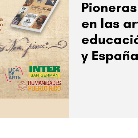
Pioneras 
en las ar
educació
y Españ