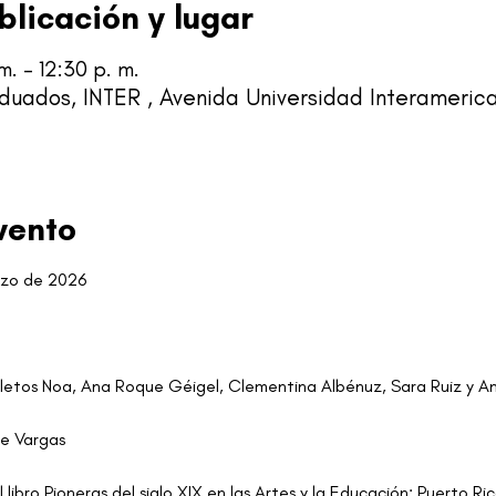
blicación y lugar
. – 12:30 p. m.
duados, INTER , Avenida Universidad Interameri
vento
rzo de 2026
letos Noa, Ana Roque Géigel, Clementina Albénuz, Sara Ruiz y Am
ze Vargas
 libro Pioneras del siglo XIX en las Artes y la Educación: Puerto Ri