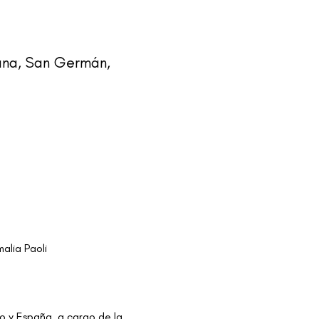
cana, San Germán,
alia Paoli
co y España, a cargo de la 