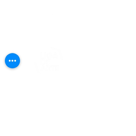
editorial@revistaplasticapr.org
© 2025 Liga de Arte de San Juan
Este proyecto es posible gracias al
apoyo del Fondo Flamboyán para las
Artes de Fundación Flamboyán y su