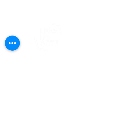
© 2025 Liga de Arte de San Juan
Este proyecto es posible gracias al
apoyo del Fondo Flamboyán para las
Artes de Fundación Flamboyán y su
iniciativa "En foco: proyecto de
visibilización cultural".