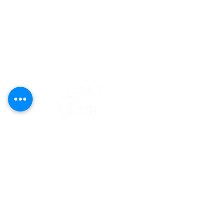
editorial@revistaplasticapr.org
© 2025 Liga de Arte de San Juan
Este proyecto es posible gracias al
apoyo del Fondo Flamboyán para las
Artes de Fundación Flamboyán y su