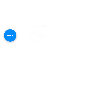
© 2025 Liga de Arte de San Juan
Este proyecto es posible gracias al
apoyo del Fondo Flamboyán para las
Artes de Fundación Flamboyán y su
iniciativa "En foco: proyecto de
visibilización cultural".