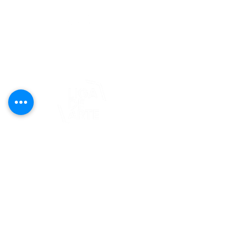
editorial@revistaplasticapr.org
© 2025 Liga de Arte de San Juan
Este proyecto es posible gracias al
apoyo del Fondo Flamboyán para las
Artes de Fundación Flamboyán y su