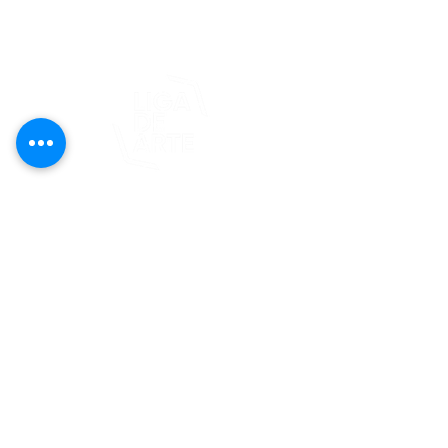
© 2025 Liga de Arte de San Juan
Este proyecto es posible gracias al
apoyo del Fondo Flamboyán para las
Artes de Fundación Flamboyán y su
iniciativa "En foco: proyecto de
visibilización cultural".