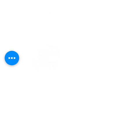
editorial@revistaplasticapr.org
© 2025 Liga de Arte de San Juan
Este proyecto es posible gracias al
apoyo del Fondo Flamboyán para las
Artes de Fundación Flamboyán y su