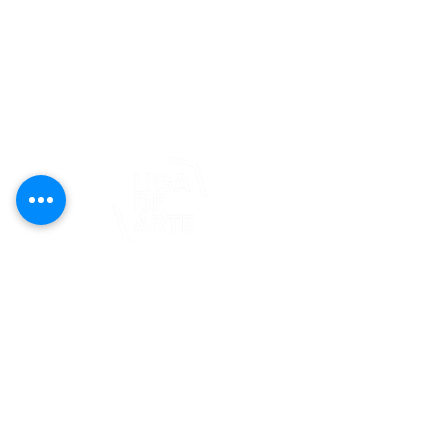
editorial@revistaplasticapr.org
© 2025 Liga de Arte de San Juan
Este proyecto es posible gracias al
apoyo del Fondo Flamboyán para las
Artes de Fundación Flamboyán y su