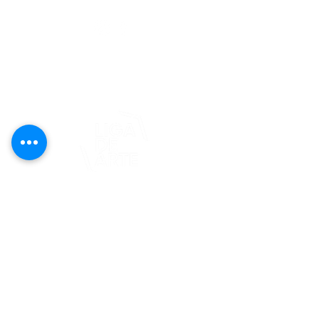
editorial@revistaplasticapr.org
© 2025 Liga de Arte de San Juan
Este proyecto es posible gracias al
apoyo del Fondo Flamboyán para las
Artes de Fundación Flamboyán y su