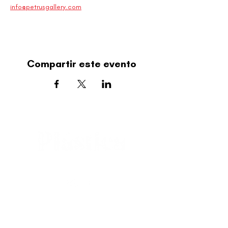
info@petrusgallery.com
Compartir este evento
editorial@revistaplasticapr.org
© 2025 Liga de Arte de San Juan