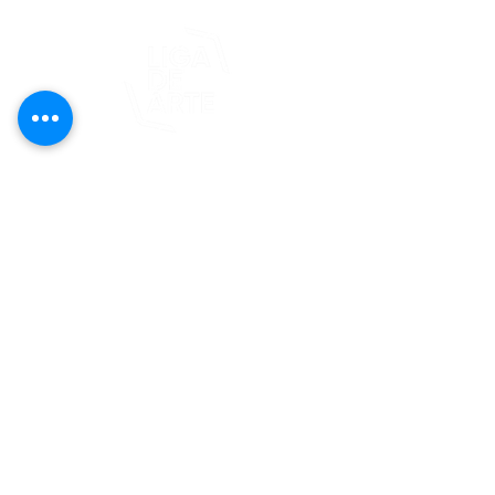
Este proyecto es posible gracias al
apoyo del Fondo Flamboyán para las
Artes de Fundación Flamboyán y su
iniciativa "En foco: proyecto de
visibilización cultural".