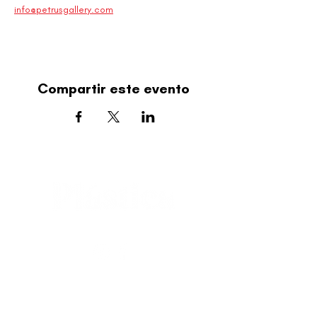
info@petrusgallery.com
Compartir este evento
editorial@revistaplasticapr.org
© 2025 Liga de Arte de San Juan