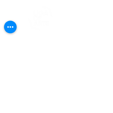
Este proyecto es posible gracias al
apoyo del Fondo Flamboyán para las
Artes de Fundación Flamboyán y su
iniciativa "En foco: proyecto de
visibilización cultural".