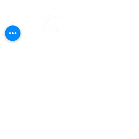
Este proyecto es posible gracias al
apoyo del Fondo Flamboyán para las
Artes de Fundación Flamboyán y su
iniciativa "En foco: proyecto de
visibilización cultural".