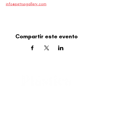
info@petrusgallery.com
Compartir este evento
editorial@revistaplasticapr.org
© 2025 Liga de Arte de San Juan