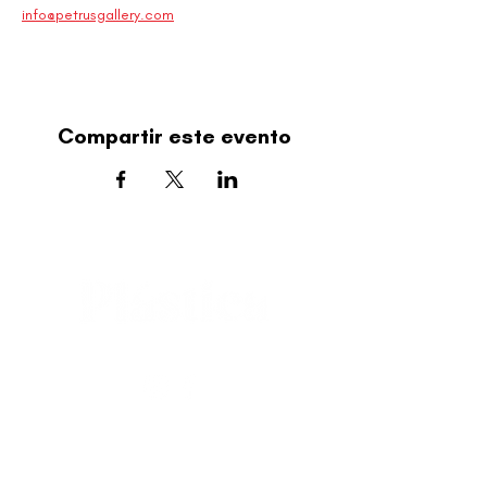
info@petrusgallery.com
Compartir este evento
editorial@revistaplasticapr.org
© 2025 Liga de Arte de San Juan