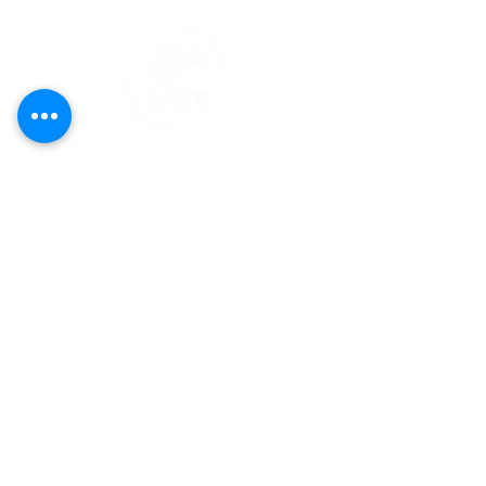
Este proyecto es posible gracias al
apoyo del Fondo Flamboyán para las
Artes de Fundación Flamboyán y su
iniciativa "En foco: proyecto de
visibilización cultural".