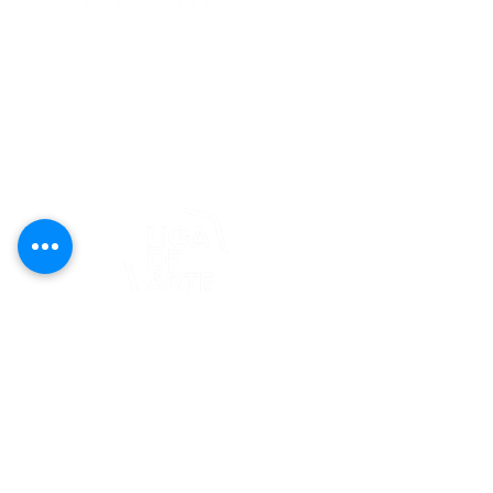
editorial@revistaplasticapr.org
© 2025 Liga de Arte de San Juan
Este proyecto es posible gracias al