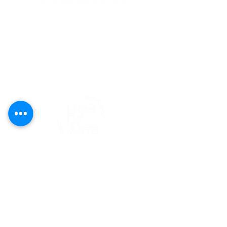
editorial@revistaplasticapr.org
© 2025 Liga de Arte de San Juan
Este proyecto es posible gracias al