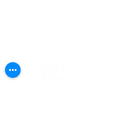
editorial@revistaplasticapr.org
© 2025 Liga de Arte de San Juan
Este proyecto es posible gracias al