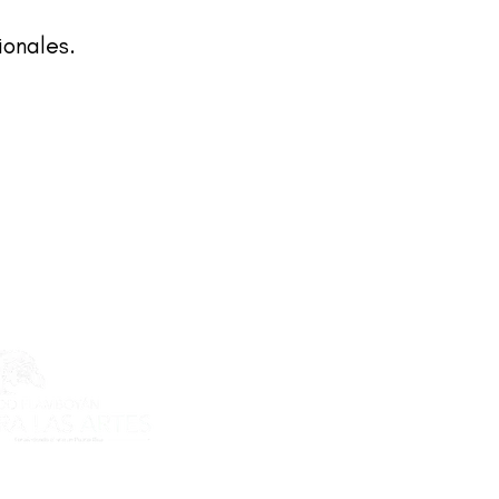
ionales.
ecto es posible gracias al apoyo
do Flamboyán para las Artes de
n Flamboyán y su iniciativa "En