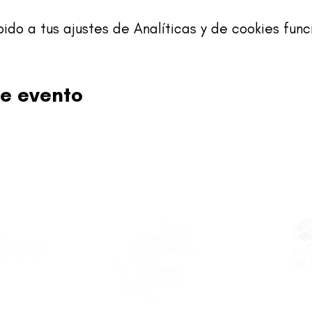
o a tus ajustes de Analíticas y de cookies func
e evento
Este proy
asticapr.org
del Fon
Fundació
de San Juan