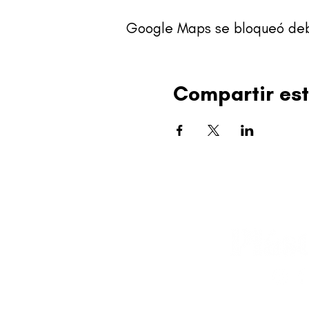
Google Maps se bloqueó debid
Compartir est
editorial@revistapl
© 2025 Liga de Arte 